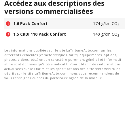
Accédez aux descriptions des
versions commercialisées
1.6 Pack Confort
174 g/km CO
2
1.5 CRDI 110 Pack Confort
140 g/km CO
2
Les informations publiées sur le site LaTribuneAuto.com sur les
différents véhicules (caractéristiques, tarifs, équipements, options,
photos, vidéos, etc.) ont un caractère purement général et informatif
et ne sont données qu'à titre indicatif. Pour obtenir des informations
actualisées sur les tarifs et les spécifications des différents véhicules
décrits sur le site LaTribuneAuto.com, nous vous recommandons de
vous renseigner auprès du partenaire agréé de la marque.