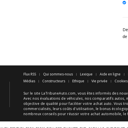
Des
de
Flux RSS
Qui sommes-nous
Lexique
Aide en ligne
Médias
Constructeurs
Ethique
Vie privée
Cookies
Sur le site LaTribuneAuto.com, vous êtes informés des
nouv
Avec nos
évaluations de véhicules
, nos
comparatifs autos
, 
objective de qualité pour faciliter votre
achat auto
. Vous tr
commercialisés, leurs
coûts d'utilisation
, le
bonus écologiq
nombreux
conseils
pour réussir votre
achat automobile
, le