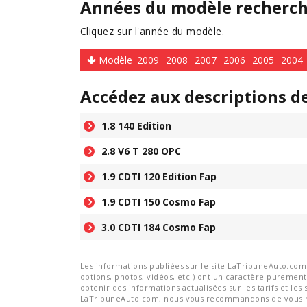
Années du modèle recherc
Cliquez sur l'année du modèle.
Modèle
2009
2008
2007
2006
2005
2004
Accédez aux descriptions d
1.8 140 Edition
2.8 V6 T 280 OPC
1.9 CDTI 120 Edition Fap
1.9 CDTI 150 Cosmo Fap
3.0 CDTI 184 Cosmo Fap
Les informations publiées sur le site LaTribuneAuto.com s
options, photos, vidéos, etc.) ont un caractère purement 
obtenir des informations actualisées sur les tarifs et les 
LaTribuneAuto.com, nous vous recommandons de vous re