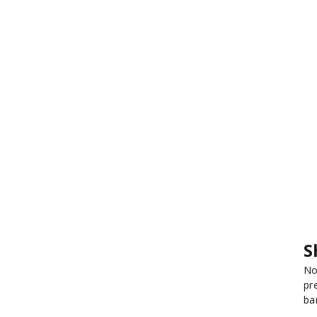
S
No
pr
ba