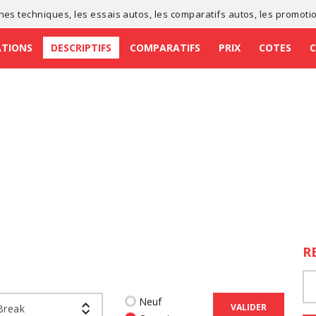
ches techniques
, les
essais autos
, les
comparatifs autos
, les
promoti
ATIONS
DESCRIPTIFS
COMPARATIFS
PRIX
COTES
R
Neuf
VALIDER
Break