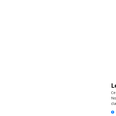
L
Ce
No
cla