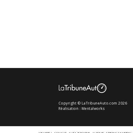
Copyright © LaTribuneAuto.com 2026
Réalisation :
Mentalworks