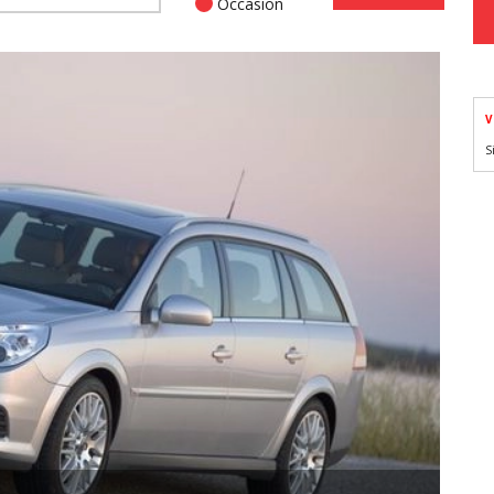
Occasion
V
S