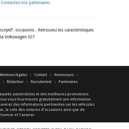
Contactez nos partenaires
criptif : occasions - Retrouvez les caractéristiques
 la Volkswagen ID7
Mentions légales
Contact
Annonceurs
Rédacteur
Recrutement
Partenaires
eautés automobiles
et des meilleures
promotions
.
nous vous fournissons gratuitement une information
ouverez des informations pertinentes sur les véhicules
ue
, la cote des
voitures d'occasions
ainsi que de
 financer et l'assurer.