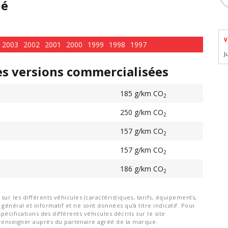
hé
V
2003
2002
2001
2000
1999
1998
1997
J
es versions commercialisées
185 g/km CO
2
250 g/km CO
2
157 g/km CO
2
157 g/km CO
2
186 g/km CO
2
ur les différents véhicules (caractéristiques, tarifs, équipements,
général et informatif et ne sont données qu'à titre indicatif. Pour
spécifications des différents véhicules décrits sur le site
nseigner auprès du partenaire agréé de la marque.