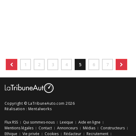
1
2
3
4
5
6
7
Copyright © LaTribuneAuto.com 2026
Réalisation :
Mentalworks
Flux RSS
Qui sommes-nous
Lexique
Aide en ligne
Mentions légales
Contact
Annonceurs
Médias
Constructeurs
Ethique
Vie privée
Cookies
Rédacteur
Recrutement