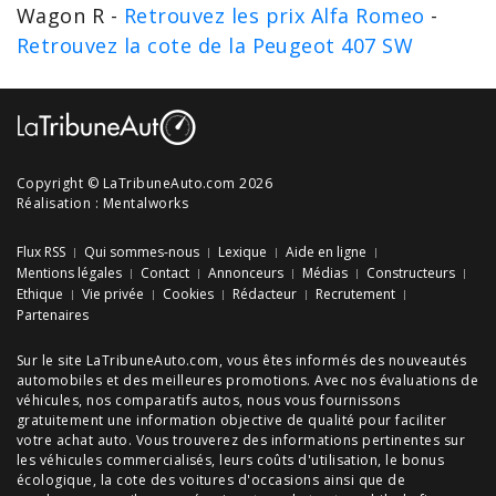
Wagon R -
Retrouvez les prix Alfa Romeo
-
Retrouvez la cote de la Peugeot 407 SW
Copyright © LaTribuneAuto.com 2026
Réalisation :
Mentalworks
Flux RSS
Qui sommes-nous
Lexique
Aide en ligne
Mentions légales
Contact
Annonceurs
Médias
Constructeurs
Ethique
Vie privée
Cookies
Rédacteur
Recrutement
Partenaires
Sur le site LaTribuneAuto.com, vous êtes informés des
nouveautés
automobiles
et des meilleures
promotions
. Avec nos
évaluations de
véhicules
, nos
comparatifs autos
, nous vous fournissons
gratuitement une information objective de qualité pour faciliter
votre
achat auto
. Vous trouverez des informations pertinentes sur
les véhicules commercialisés, leurs
coûts d'utilisation
, le
bonus
écologique
, la cote des
voitures d'occasions
ainsi que de