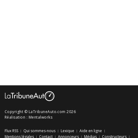
Copyright © LaTribuneAuto.com 2026
Réalisation :
Mentalworks
Flux RSS
Qui sommes-nous
Lexique
Aide en ligne
Mentions légales
Contact
Annonceurs
Médias
Constructeurs