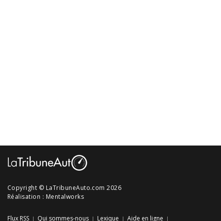
Copyright © LaTribuneAuto.com 2026
Réalisation :
Mentalworks
Flux RSS
Qui sommes-nous
Lexique
Aide en ligne