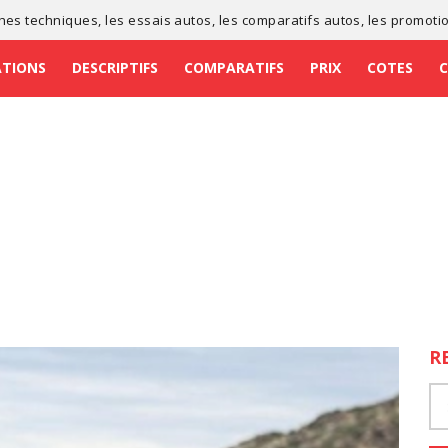
ches techniques
, les
essais autos
, les
comparatifs autos
, les
promoti
ATIONS
DESCRIPTIFS
COMPARATIFS
PRIX
COTES
R