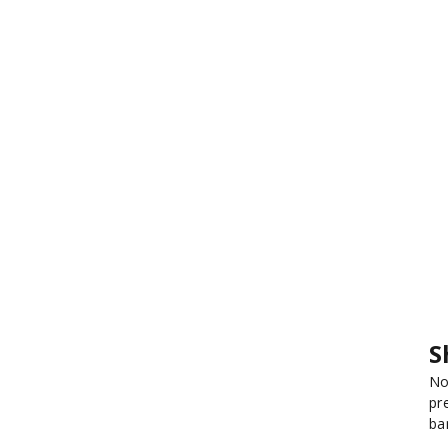
S
No
pr
ba