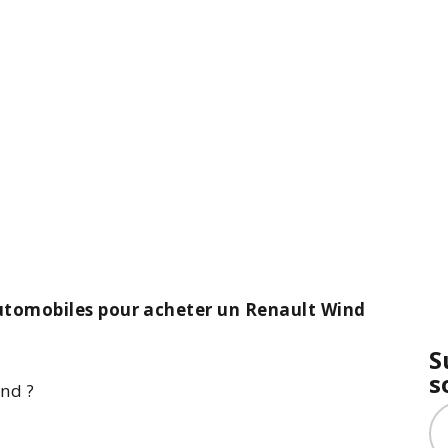
utomobiles pour acheter un Renault Wind
S
s
ind
?