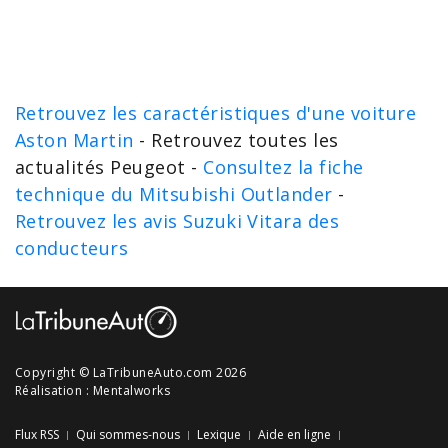
Retrouvez les caractéristiques d'une voiture
Aston Martin
- Retrouvez toutes les
actualités Peugeot -
Consultez la fiche
technique du Mitsubishi Outlander
-
Retrouvez les avis Suzuki Vitara des
conducteurs
Copyright © LaTribuneAuto.com 2026
Réalisation :
Mentalworks
Flux RSS
Qui sommes-nous
Lexique
Aide en ligne