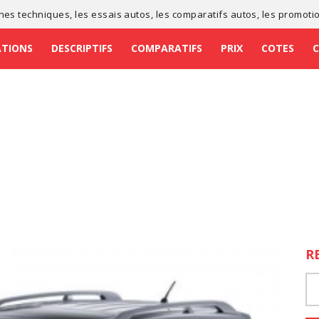
ches techniques
, les
essais autos
, les
comparatifs autos
, les
promoti
ATIONS
DESCRIPTIFS
COMPARATIFS
PRIX
COTES
R