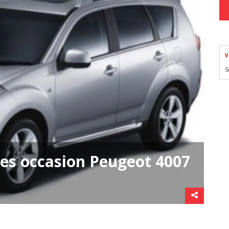
V
S
ces occasion Peugeot 4007