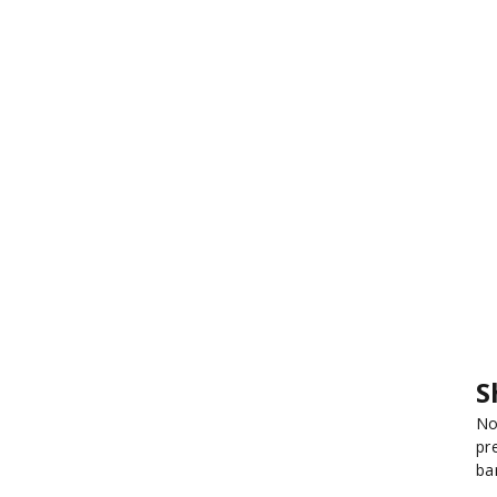
S
No
pr
ba