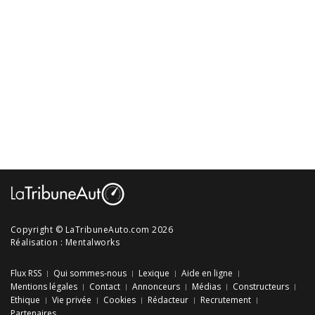
Copyright © LaTribuneAuto.com 2026
Réalisation :
Mentalworks
Flux RSS
Qui sommes-nous
Lexique
Aide en ligne
Mentions légales
Contact
Annonceurs
Médias
Constructeurs
Ethique
Vie privée
Cookies
Rédacteur
Recrutement
Partenaires