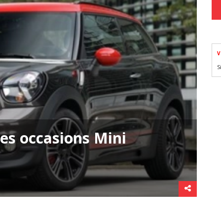
V
S
es occasions Mini