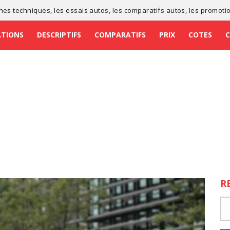
ches techniques
, les
essais autos
, les
comparatifs autos
, les
promoti
ATIONS
DESCRIPTIFS
COMPARATIFS
PRIX
COTES
R