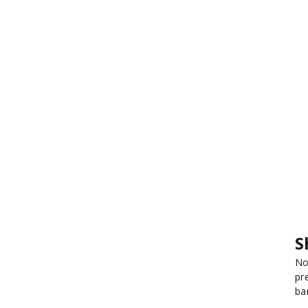
S
No
pr
ba