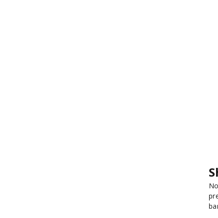
S
No
pr
ba