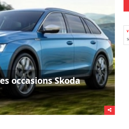
V
S
ces occasions Skoda