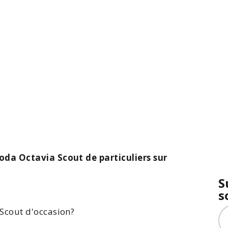
da Octavia Scout de particuliers sur
S
s
Scout d'
occasion
?