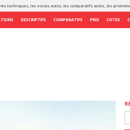
ches techniques
, les
essais autos
, les
comparatifs autos
, les
promoti
ATIONS
DESCRIPTIFS
COMPARATIFS
PRIX
COTES
R