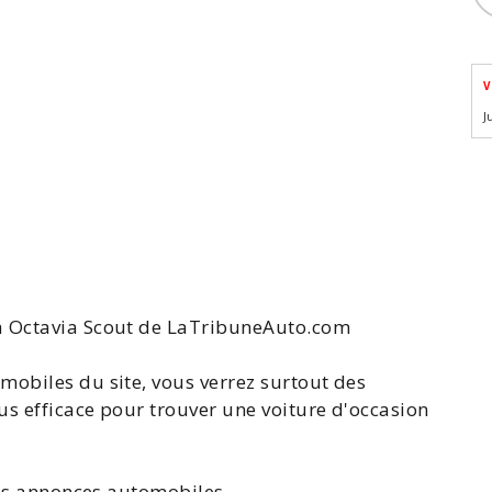
V
J
 Octavia Scout
de LaTribuneAuto.com
mobiles
du site, vous verrez surtout des
lus efficace pour trouver une
voiture
d'occasion
es annonces automobiles
.