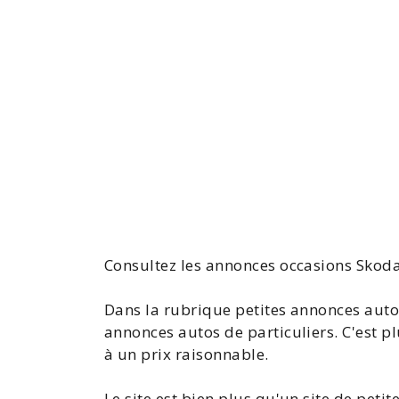
Consultez les annonces
occasions
Skoda
Dans la rubrique petites annonces
auto
annonces
autos
de particuliers. C'est p
à un prix raisonnable.
Le site est bien plus qu'un site de
petit