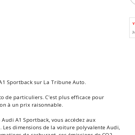
V
J
A1 Sportback
sur La Tribune Auto.
to
de particuliers. C'est plus efficace pour
on à un prix raisonnable.
 Audi A1
Sportback, vous accédez aux
k
. Les dimensions de la voiture
polyvalente
Audi,
mmations de carburant, ses émissions de CO2,