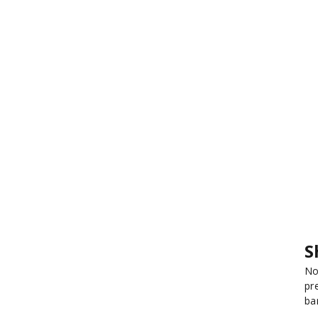
S
No
pr
ba