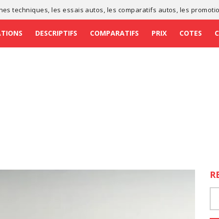
ches techniques
, les
essais autos
, les
comparatifs autos
, les
promoti
ATIONS
DESCRIPTIFS
COMPARATIFS
PRIX
COTES
R