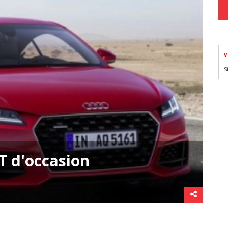
V
S
T d'occasion