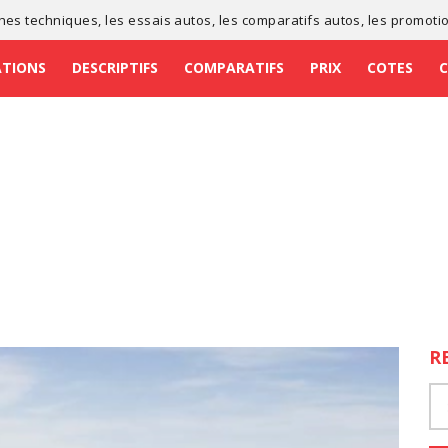
ches techniques
, les
essais autos
, les
comparatifs autos
, les
promoti
ATIONS
DESCRIPTIFS
COMPARATIFS
PRIX
COTES
R