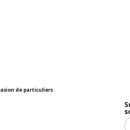
asion de particuliers
S
s