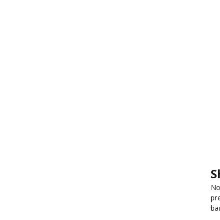
S
No
pr
ba