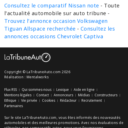
Consultez le comparatif Nissan note
- Toute
l'actualité automobile sur auto tribune -
Trouvez l'annonce occasion Volkswagen
Tiguan Allspace recherchée
-
Consultez les
annonces occasions Chevrolet Captiva
Copyright © LaTribuneAuto.com 2026
Réalisation :
Mentalworks
Flux RSS
Qui sommes-nous
Lexique
Aide en ligne
Mentions légales
Contact
Annonceurs
Médias
Constructeurs
Ethique
Vie privée
Cookies
Rédacteur
Recrutement
Partenaires
Sur le site LaTribuneAuto.com, vous êtes informés des
nouveautés
automobiles
et des meilleures
promotions
. Avec nos
évaluations de
véhicules
, nos
comparatifs autos
, nous vous fournissons