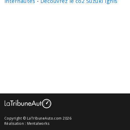
internautes
-
Découvrez le co2 Suzuki Ignis
Copyright © LaTribuneAuto.com 2026
Réalisation :
Mentalworks