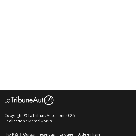
Copyright © LaTribuneAuto.com 2026
Réalisation :
Mentalworks
Flux RSS
Qui sommes-nous
Lexique
Aide en ligne