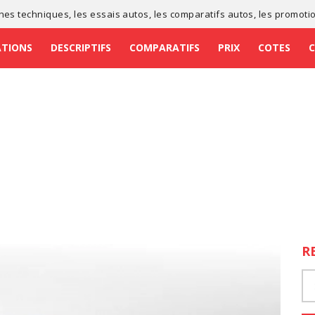
ches techniques
, les
essais autos
, les
comparatifs autos
, les
promoti
ATIONS
DESCRIPTIFS
COMPARATIFS
PRIX
COTES
R