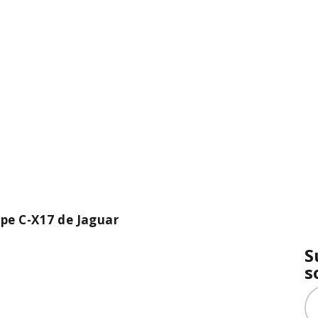
ype C-X17 de Jaguar
S
s