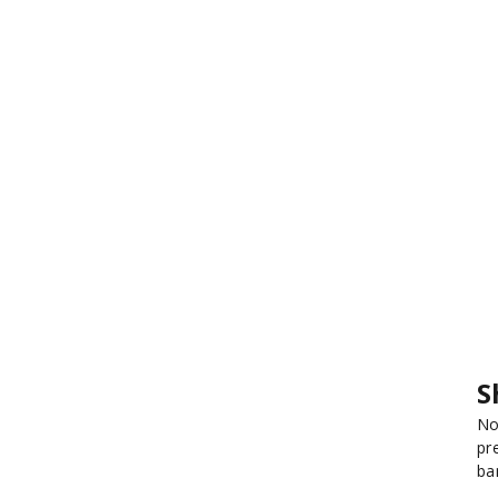
S
No
pr
ba