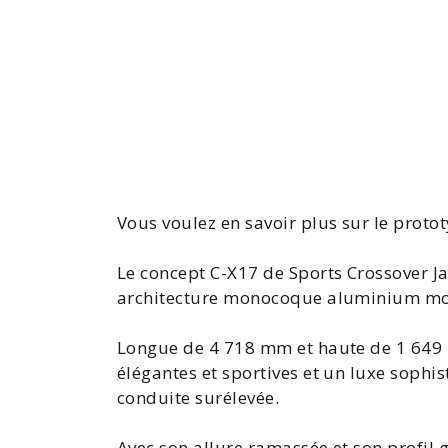
Vous voulez en savoir plus sur le proto
Le
concept C-X17
de Sports Crossover Ja
architecture monocoque aluminium mo
Longue de 4 718 mm et haute de 1 649
élégantes et sportives et un luxe sophis
conduite surélevée.
Avec son allure ramassée et son profil g