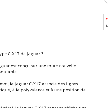
V
J
type C-X17 de Jaguar ?
guar est conçu sur une toute nouvelle
dulable .
 mm, la
Jaguar C-X17
associe des lignes
tiqué, à la polyvalence et à une position de
énéral, le
Jaguar C-X17 concept
affiche une