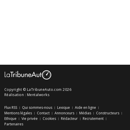
Copyright © LaTribuneAuto.com 2026
Réalisation :
Mentalworks
Flux RSS
Qui sommes-nous
Lexique
Aide en ligne
Mentions légales
Contact
Annonceurs
Médias
Constructeurs
Ethique
Vie privée
Cookies
Rédacteur
Recrutement
Partenaires