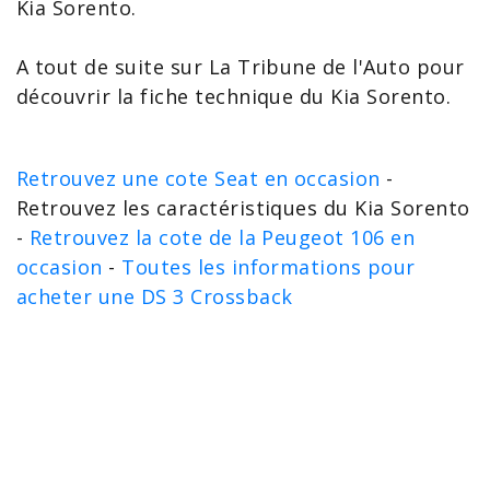
Kia Sorento
.
A tout de suite sur La Tribune de l'Auto pour
découvrir la
fiche technique du Kia Sorento
.
Retrouvez une cote Seat en occasion
-
Retrouvez les caractéristiques du Kia Sorento
-
Retrouvez la cote de la Peugeot 106 en
occasion
-
Toutes les informations pour
acheter une DS 3 Crossback