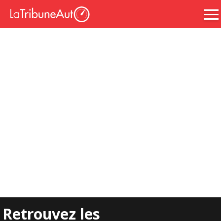
Retrouvez les