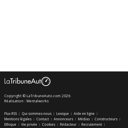
Copyright © LaTribuneAuto.com 2026
Réalisation :
Mentalworks
Flux RSS
Qui sommes-nous
Lexique
Aide en ligne
Mentions légales
Contact
Annonceurs
Médias
Constructeurs
Ethique
Vie privée
Cookies
Rédacteur
Recrutement