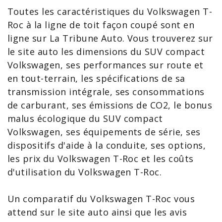
Toutes les
caractéristiques du Volkswagen
T-
Roc
à la ligne de toit façon
coupé
sont en
ligne sur La Tribune Auto. Vous trouverez sur
le site auto les dimensions du SUV compact
Volkswagen, ses performances sur route et
en tout-terrain, les spécifications de sa
transmission intégrale, ses consommations
de carburant, ses
émissions de CO2
, le bonus
malus écologique
du SUV compact
Volkswagen, ses équipements de série, ses
dispositifs d'
aide à la conduite
, ses options,
les
prix du Volkswagen T-Roc
et les
coûts
d
'utilisation du Volkswagen T-Roc.
Un
comparatif du Volkswagen
T-Roc vous
attend sur le site auto ainsi que les
avis