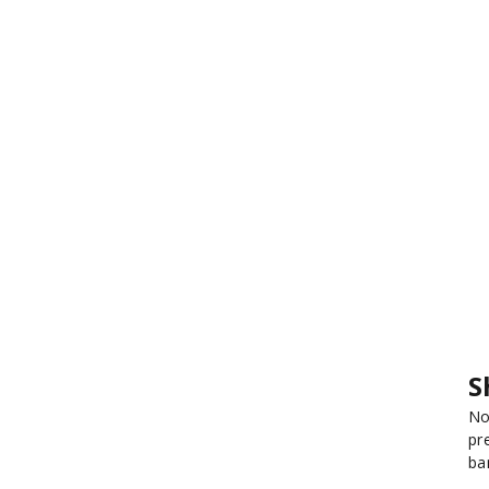
S
No
pr
ba