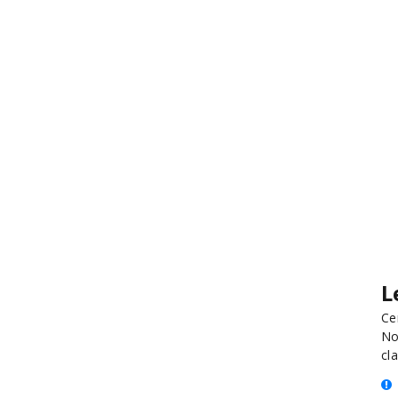
L
Ce
No
cla