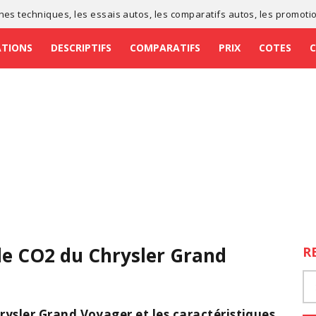
ches techniques
, les
essais autos
, les
comparatifs autos
, les
promoti
ATIONS
DESCRIPTIFS
COMPARATIFS
PRIX
COTES
de CO2 du Chrysler Grand
R
rysler Grand Voyager et les caractéristiques