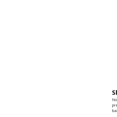
S
No
pr
ba