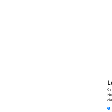
L
Ce
No
cla