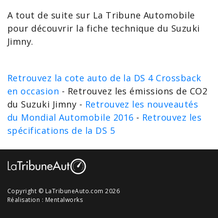
A tout de suite sur La Tribune Automobile
pour découvrir la
fiche technique du Suzuki
Jimny
.
Retrouvez la cote auto de la DS 4 Crossback
en occasion
- Retrouvez les émissions de CO2
du Suzuki Jimny -
Retrouvez les nouveautés
du Mondial Automobile 2016
-
Retrouvez les
spécifications de la DS 5
Copyright © LaTribuneAuto.com 2026
Réalisation :
Mentalworks