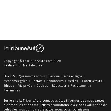
Copyright © LaTribuneAuto.com 2026
Réalisation :
Mentalworks
Flux RSS
Qui sommes-nous
Lexique
Aide en ligne
Mentions légales
Contact
Annonceurs
Médias
Constructeurs
Ethique
Vie privée
Cookies
Rédacteur
Recrutement
Partenaires
Sur le site LaTribuneAuto.com, vous êtes informés des
nouveautés
automobiles
et des meilleures
promotions
. Avec nos
évaluations de
véhicules
, nos
comparatifs autos
, nous vous fournissons