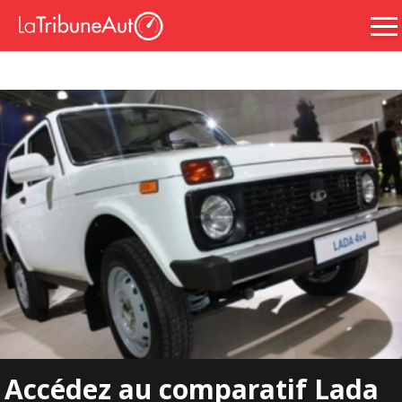
Accédez au comparatif Lada