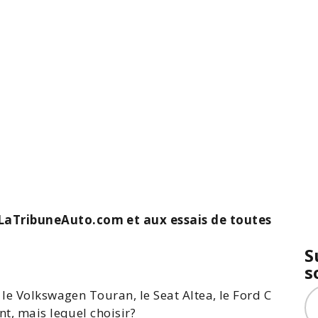
aTribuneAuto.com et aux essais de toutes
S
s
, le
Volkswagen Touran
, le
Seat Altea
, le Ford
C
sent, mais lequel choisir?