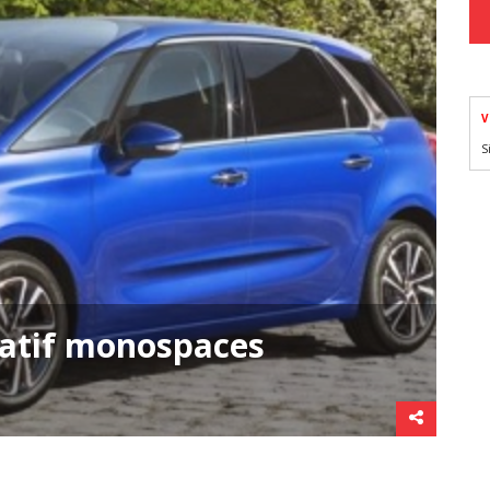
V
S
atif monospaces