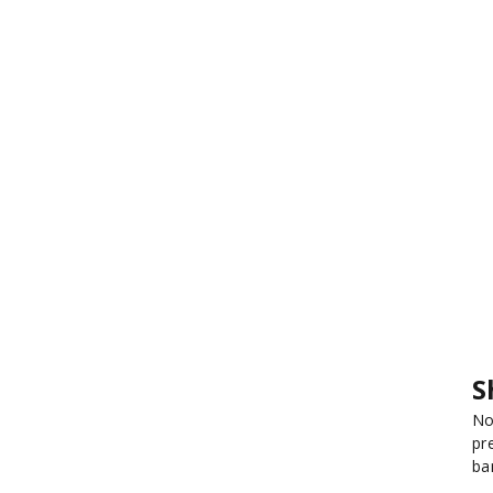
S
No
pr
ba