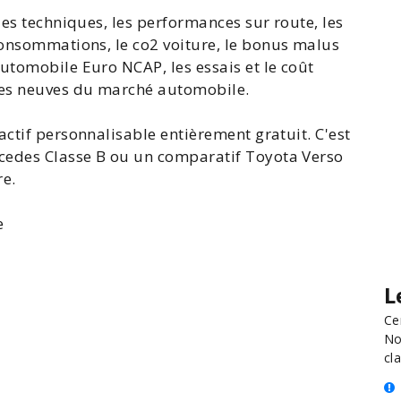
ues
techniques, les performances sur route, les
onsommations
, le
co2 voiture
, le
bonus malus
utomobile
Euro NCAP
, les
essais
et le
coût
es neuves du marché automobile.
ractif personnalisable entièrement gratuit. C'est
cedes
Classe
B ou un comparatif
Toyota Verso
re
.
e
L
Ce
No
cla