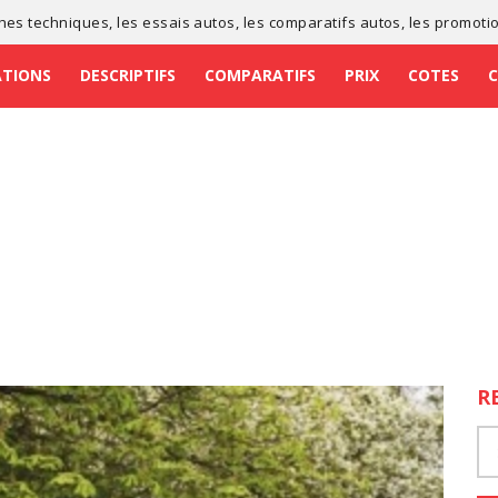
ches techniques
, les
essais autos
, les
comparatifs autos
, les
promoti
ATIONS
DESCRIPTIFS
COMPARATIFS
PRIX
COTES
R