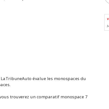
V
J
e, LaTribuneAuto évalue les monospaces du
paces.
 vous trouverez un
comparatif monospace 7