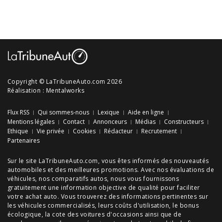
Copyright © LaTribuneAuto.com 2026
Réalisation :
Mentalworks
Flux RSS
Qui sommes-nous
Lexique
Aide en ligne
Mentions légales
Contact
Annonceurs
Médias
Constructeurs
Ethique
Vie privée
Cookies
Rédacteur
Recrutement
Partenaires
Sur le site LaTribuneAuto.com, vous êtes informés des
nouveautés
automobiles
et des meilleures
promotions
. Avec nos
évaluations de
véhicules
, nos
comparatifs autos
, nous vous fournissons
gratuitement une information objective de qualité pour faciliter
votre
achat auto
. Vous trouverez des informations pertinentes sur
les véhicules commercialisés, leurs
coûts d'utilisation
, le
bonus
écologique
, la cote des
voitures d'occasions
ainsi que de