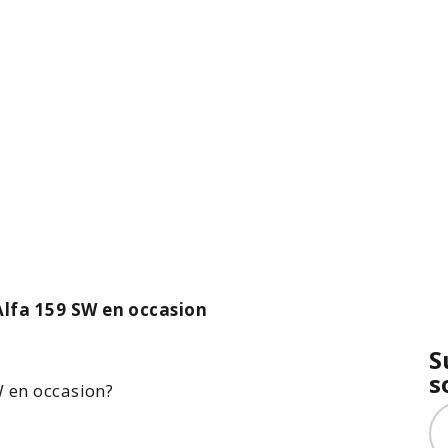
Alfa 159 SW en occasion
S
s
W en occasion
?