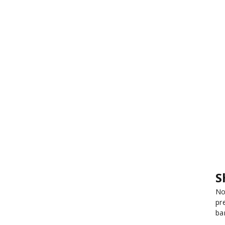
S
No
pr
ba