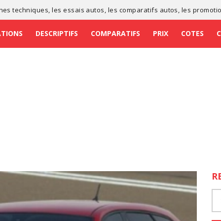
ches techniques
, les
essais autos
, les
comparatifs autos
, les
promoti
ATIONS
DESCRIPTIFS
COMPARATIFS
PRIX
COTES
R