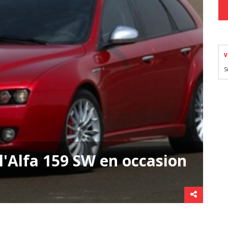
V
S
l'Alfa 159 SW en occasion