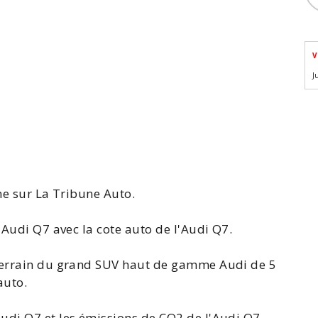
V
J
ne sur La Tribune Auto.
l'Audi Q7
avec la
cote auto de l'Audi Q7
.
-terrain du grand SUV haut de gamme Audi de 5
auto.
Audi
Q7 et les émissions de
CO2 de l'Audi Q7
.