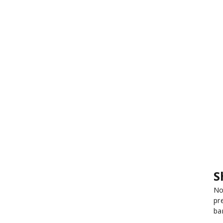
S
No
pr
ba