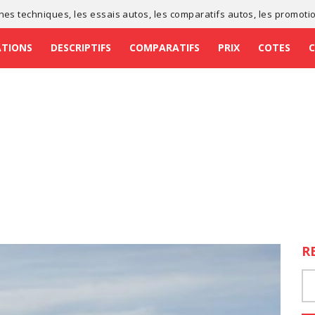
ches techniques
, les
essais autos
, les
comparatifs autos
, les
promoti
ATIONS
DESCRIPTIFS
COMPARATIFS
PRIX
COTES
R