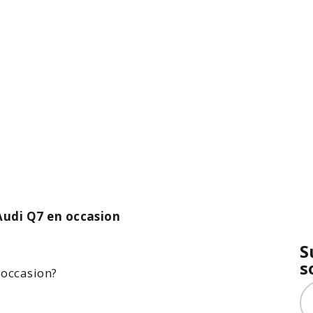
Audi Q7 en occasion
S
s
occasion?