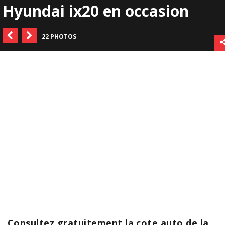
Hyundai ix20 en occasion
22 PHOTOS
Consultez gratuitement la cote auto de la