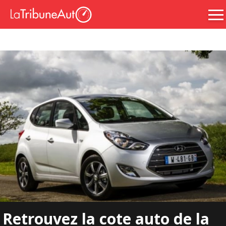
Retrouvez la cote auto de la