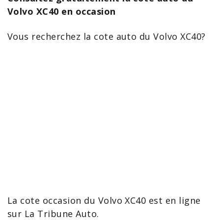
Volvo XC40 en occasion
Vous recherchez la
cote auto du Volvo
XC40
?
La
cote occasion du Volvo XC40
est en ligne
sur La Tribune Auto.