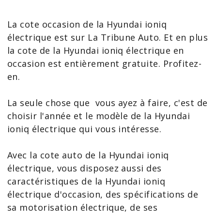
La
cote occasion de la Hyundai ioniq
électrique
est sur La Tribune Auto. Et en plus
la
cote de la Hyundai ioniq électrique en
occasion
est entièrement gratuite. Profitez-
en.
La seule chose que vous ayez à faire, c'est de
choisir l'année et le modèle de la Hyundai
ioniq électrique
qui vous intéresse.
Avec la
cote auto de la Hyundai ioniq
électrique
, vous disposez aussi des
caractéristiques de la Hyundai ioniq
électrique
d'occasion, des spécifications de
sa motorisation électrique, de ses