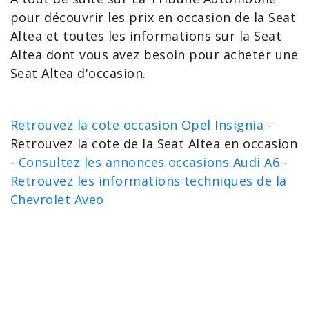
pour découvrir les
prix en occasion de la Seat
Altea
et toutes les
informations sur la Seat
Altea
dont vous avez besoin pour
acheter une
Seat
Altea d'occasion.
Retrouvez la cote occasion Opel Insignia
-
Retrouvez la cote de la Seat Altea en occasion
-
Consultez les annonces occasions Audi A6
-
Retrouvez les informations techniques de la
Chevrolet Aveo