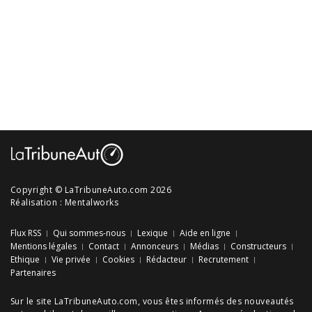
Copyright © LaTribuneAuto.com 2026
Réalisation :
Mentalworks
Flux RSS
Qui sommes-nous
Lexique
Aide en ligne
Mentions légales
Contact
Annonceurs
Médias
Constructeurs
Ethique
Vie privée
Cookies
Rédacteur
Recrutement
Partenaires
Sur le site LaTribuneAuto.com, vous êtes informés des
nouveautés