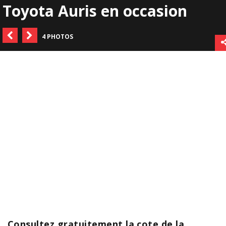
Toyota Auris en occasion
4 PHOTOS
Consultez gratuitement la cote de la