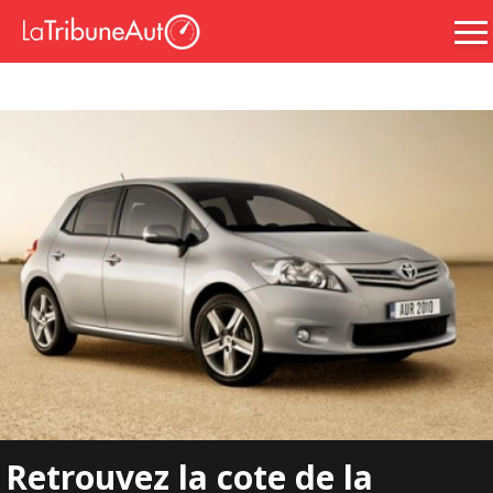
Retrouvez la cote de la