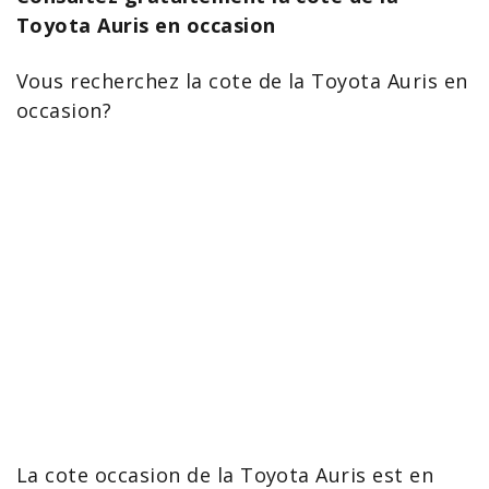
Toyota Auris en occasion
Vous recherchez la cote de la
Toyota Auris
en
occasion?
La
cote occasion de la Toyota
Auris
est en