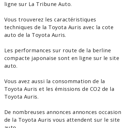
ligne sur La Tribune Auto.
Vous trouverez les caractéristiques
techniques de la Toyota Auris avec la
cote
auto de la Toyota
Auris.
Les performances sur route de la berline
compacte japonaise sont en ligne sur le site
auto.
Vous avez aussi la
consommation de la
Toyota
Auris et les émissions de
CO2 de la
Toyota Auris
.
De nombreuses annonces annonces
occasion
de la Toyota
Auris vous attendent sur le site
auto.