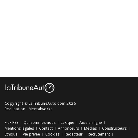
Copyright © LaTribuneAuto.com 2026
Réalisation :
Mentalworks
Flux RSS
Qui sommes-nous
Lexique
Aide en ligne
Mentions légales
Contact
Annonceurs
Médias
Constructeurs
Ethique
Vie privée
Cookies
Rédacteur
Recrutement