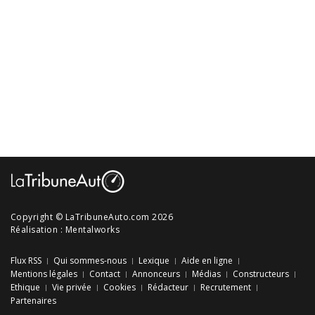
Copyright © LaTribuneAuto.com 2026
Réalisation :
Mentalworks
Flux RSS
Qui sommes-nous
Lexique
Aide en ligne
Mentions légales
Contact
Annonceurs
Médias
Constructeurs
Ethique
Vie privée
Cookies
Rédacteur
Recrutement
Partenaires