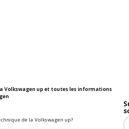
 la Volkswagen up et toutes les informations
agen
S
s
technique de la
Volkswagen up
?