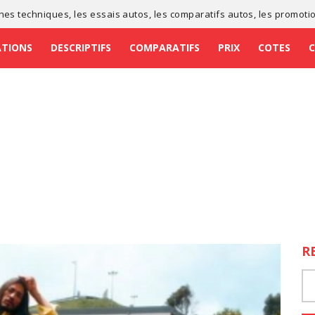
ches techniques
, les
essais autos
, les
comparatifs autos
, les
promoti
ATIONS
DESCRIPTIFS
COMPARATIFS
PRIX
COTES
R