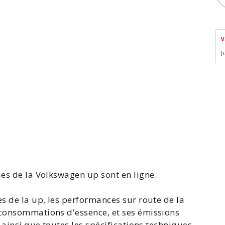
V
J
ues de la Volkswagen
up
sont en ligne.
es de la up, les performances sur route de la
 consommations d'essence, et ses émissions
o ainsi que toutes les spécifications techniques