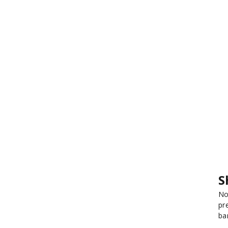
S
No
pr
ba