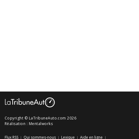
Copyright © LaTribuneAuto.com 2026
Réalisation :
Mentalworks
Flux RSS
Qui sommes-nous
Lexique
Aide en ligne