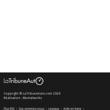
Copyright © LaTribuneAuto.com 2026
Réalisation :
Mentalworks
Flux RSS
Qui sommes-nous
Lexique
Aide en ligne