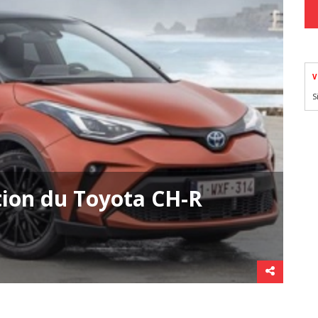
V
S
tion du Toyota CH-R