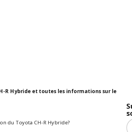
H-R Hybride et toutes les informations sur le
S
s
tion du
Toyota
CH-R
Hybride
?