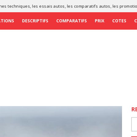
ches techniques
, les
essais autos
, les
comparatifs autos
, les
promoti
ATIONS
DESCRIPTIFS
COMPARATIFS
PRIX
COTES
R