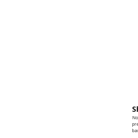
S
No
pr
ba