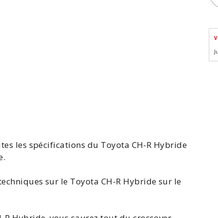
V
J
outes les spécifications du Toyota CH-R Hybride
e.
techniques sur le Toyota CH-R Hybride sur le
-R Hybride, vous saurez tout du crossover