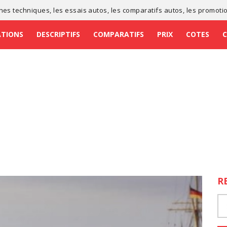
ches techniques
, les
essais autos
, les
comparatifs autos
, les
promoti
ATIONS
DESCRIPTIFS
COMPARATIFS
PRIX
COTES
R