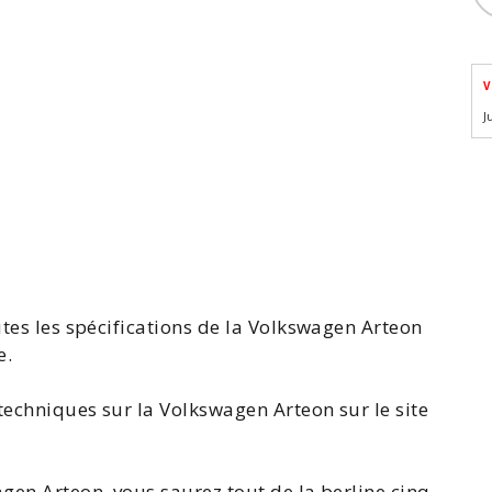
V
J
utes les
spécifications de la Volkswagen Arteon
e.
techniques sur la Volkswagen Arteon
sur le site
agen Arteon
, vous saurez tout de la berline cinq