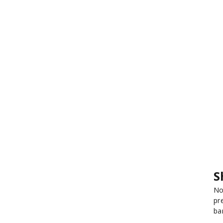
S
No
pr
ba