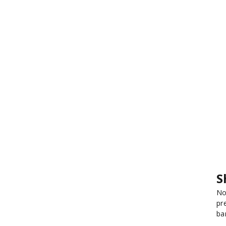
S
No
pr
ba