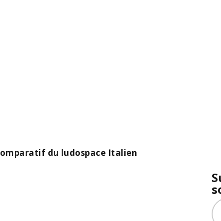
 comparatif du ludospace Italien
S
s