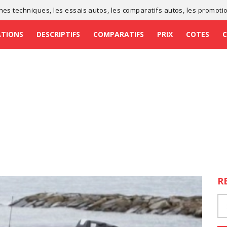
ches techniques
, les
essais autos
, les
comparatifs autos
, les
promoti
ATIONS
DESCRIPTIFS
COMPARATIFS
PRIX
COTES
R