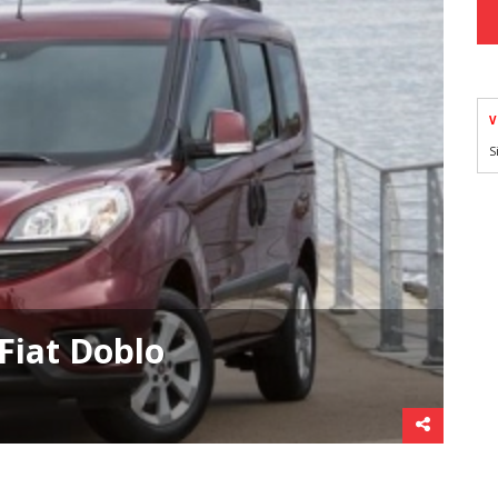
V
S
 Fiat Doblo