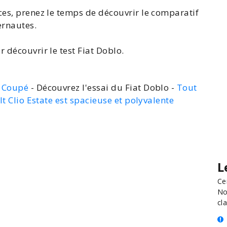
ces, prenez le temps de découvrir le
comparatif
ernautes.
r découvrir le
test Fiat Doblo
.
e Coupé
- Découvrez l'essai du Fiat Doblo -
Tout
lt Clio Estate est spacieuse et polyvalente
L
Ce
No
cla