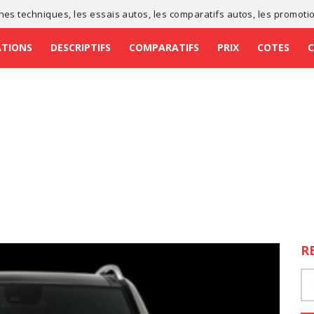
ches techniques
, les
essais autos
, les
comparatifs autos
, les
promoti
ATIONS
DESCRIPTIFS
COMPARATIFS
PRIX
COTES
R