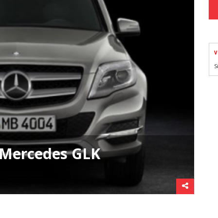
V
S
u Mercedes GLK