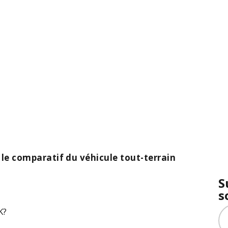
 le comparatif du véhicule tout-terrain
S
s
K
?