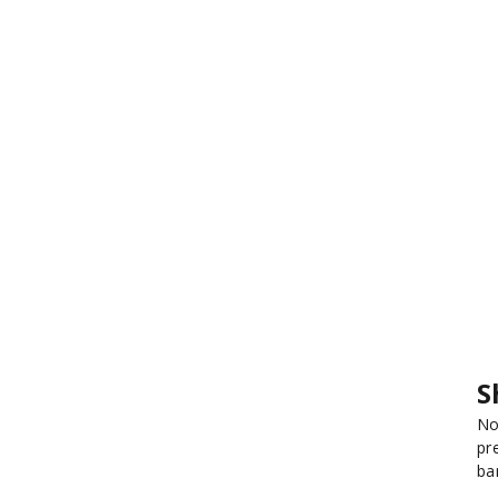
S
No
pr
ba