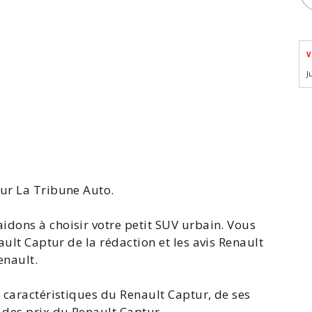
V
J
sur La Tribune Auto.
idons à choisir votre petit SUV urbain. Vous
ault
Captur
de la rédaction et les
avis Renault
enault.
s
caractéristiques du Renault Captur
, de ses
t des
prix du Renault Captur
.