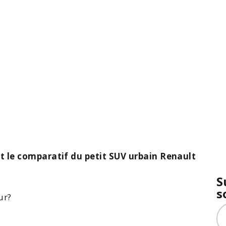
et le comparatif du petit SUV urbain Renault
S
s
ur
?