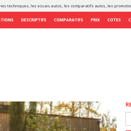
ches techniques
, les
essais autos
, les
comparatifs autos
, les
promoti
ATIONS
DESCRIPTIFS
COMPARATIFS
PRIX
COTES
R