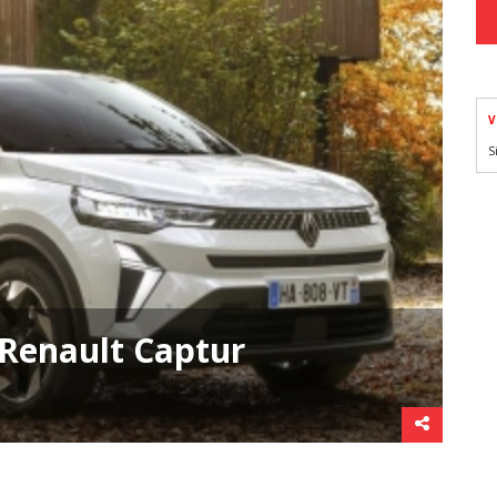
V
S
 Renault Captur