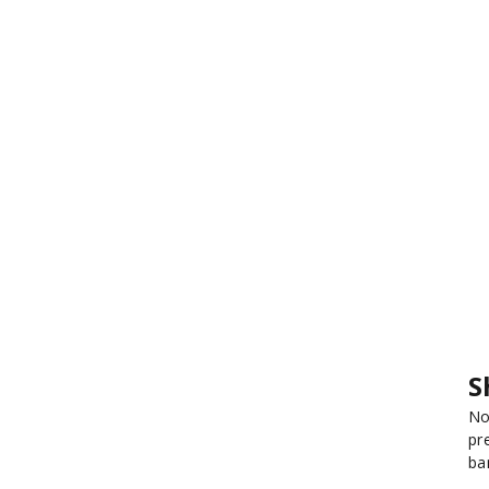
S
No
pr
ba