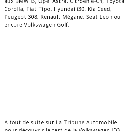
aux
BMW i3
, Opel Astra, Citroën e-C4,
Toyota
Corolla
, Fiat
Tipo
, Hyundai
i30
,
Kia Ceed
,
Peugeot
308
, Renault Mégane,
Seat Leon
ou
encore Volkswagen Golf.
A tout de suite sur La Tribune Automobile
pour découvrir le
test de la Volkswagen ID3
.