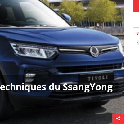
V
S
 techniques du SsangYong