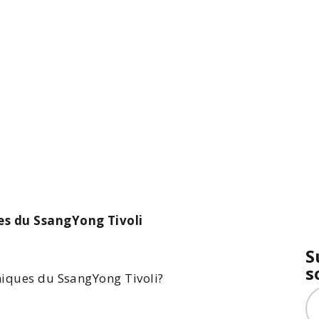
es du SsangYong Tivoli
S
s
hniques du
SsangYong
Tivoli
?