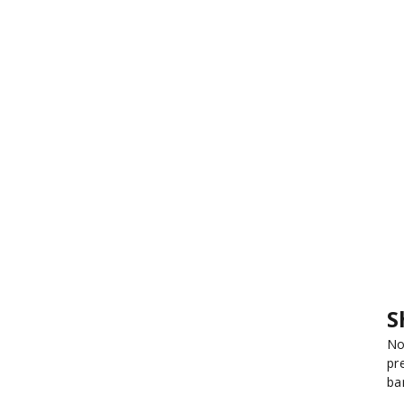
S
No
pr
ba