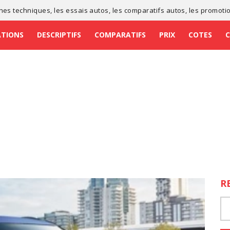
ches techniques
, les
essais autos
, les
comparatifs autos
, les
promoti
ATIONS
DESCRIPTIFS
COMPARATIFS
PRIX
COTES
R