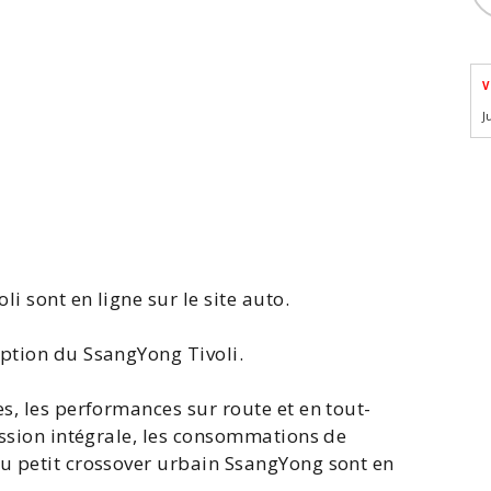
V
J
li sont en ligne sur le site auto.
iption du SsangYong Tivoli
.
s, les performances sur route et en tout-
mission intégrale, les consommations de
du petit crossover urbain SsangYong sont en