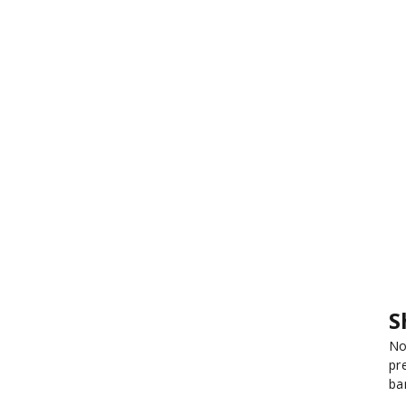
S
No
pr
ba