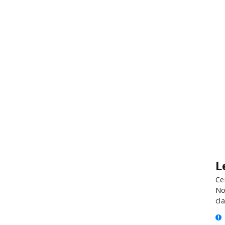
L
Ce
No
cla