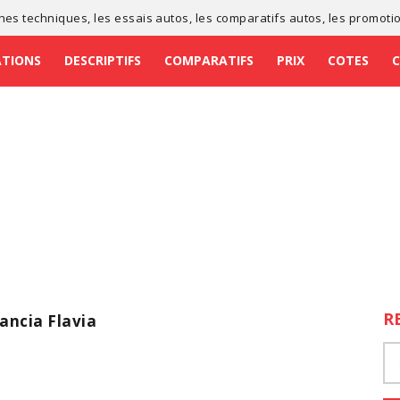
ches techniques
, les
essais autos
, les
comparatifs autos
, les
promoti
ATIONS
DESCRIPTIFS
COMPARATIFS
PRIX
COTES
R
Lancia Flavia