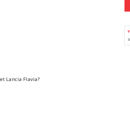
V
S
let
Lancia Flavia
?