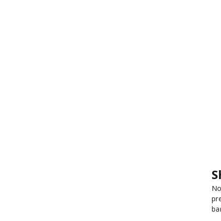
S
No
pr
ba