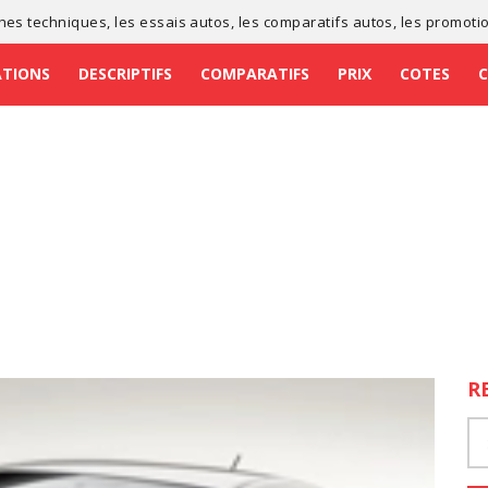
ches techniques
, les
essais autos
, les
comparatifs autos
, les
promoti
ATIONS
DESCRIPTIFS
COMPARATIFS
PRIX
COTES
R