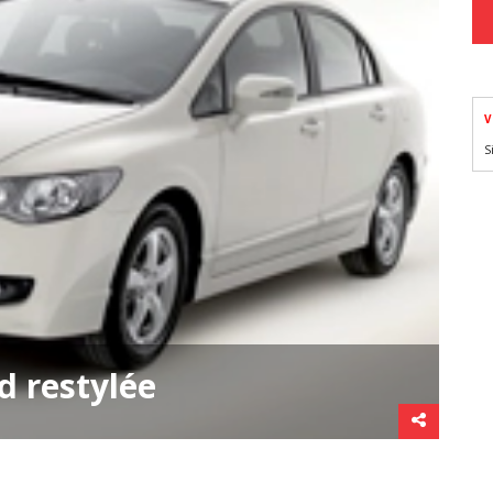
V
S
d restylée