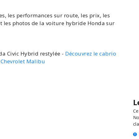
s, les performances sur route, les prix, les
t les
photos
de la
voiture hybride
Honda sur
a Civic Hybrid restylée -
Découvrez le cabrio
a Chevrolet Malibu
L
Ce
No
cla