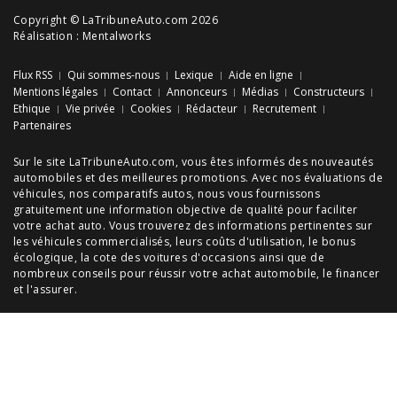
Copyright © LaTribuneAuto.com 2026
Réalisation :
Mentalworks
Flux RSS
Qui sommes-nous
Lexique
Aide en ligne
Mentions légales
Contact
Annonceurs
Médias
Constructeurs
Ethique
Vie privée
Cookies
Rédacteur
Recrutement
Partenaires
Sur le site LaTribuneAuto.com, vous êtes informés des
nouveautés
automobiles
et des meilleures
promotions
. Avec nos
évaluations de
véhicules
, nos
comparatifs autos
, nous vous fournissons
gratuitement une information objective de qualité pour faciliter
votre
achat auto
. Vous trouverez des informations pertinentes sur
les véhicules commercialisés, leurs
coûts d'utilisation
, le
bonus
écologique
, la cote des
voitures d'occasions
ainsi que de
nombreux
conseils
pour réussir votre
achat automobile
, le financer
et l'assurer.